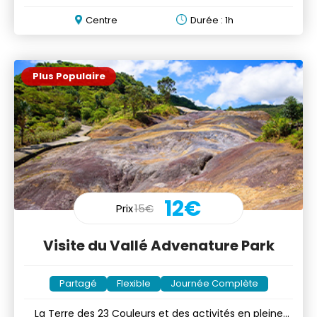
vins
Centre
Durée : 1h
Plus Populaire
12€
Prix
15€
Visite du Vallé Advenature Park
Partagé
Flexible
Journée Complète
La Terre des 23 Couleurs et des activités en pleine