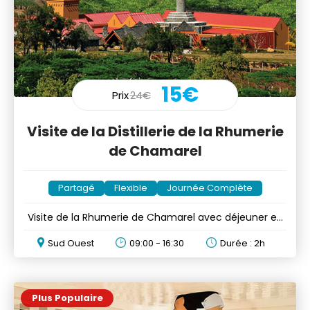
15€
Prix
24€
Visite de la Distillerie de la Rhumerie
de Chamarel
Partagé
Flexible
Journée Complète
Visite de la Rhumerie de Chamarel avec déjeuner en
option
Sud Ouest
09:00 - 16:30
Durée : 2h
Plus Populaire