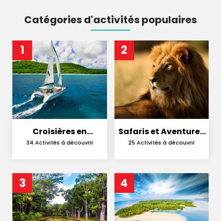
Catégories d'activités populaires
1
2
Croisières en
Safaris et Aventures
Catamaran
en Nature
34 Activités à découvrir
25 Activités à découvrir
3
4