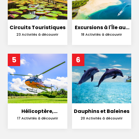
Circuits Touristiques
Excursions à l'Île aux
Cerfs
23 Activités à découvrir
18 Activités à découvrir
5
6
Hélicoptère,
Dauphins et Baleines
Hydravion et
17 Activités à découvrir
20 Activités à découvrir
Parachutisme