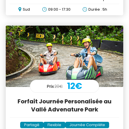
nature
Sud
09:00 - 17:30
Durée : 5h
12€
Prix
20€
Forfait Journée Personalisée au
Vallé Advenature Park
Partagé
Flexible
Journée Complète