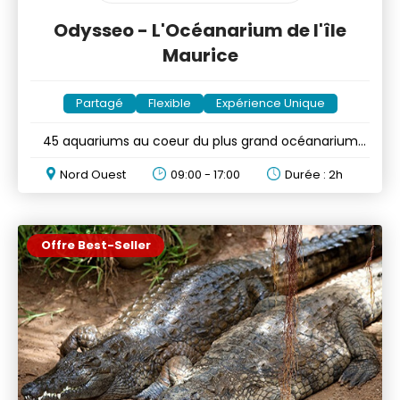
Odysseo - L'Océanarium de l'île
Maurice
Partagé
Flexible
Expérience Unique
45 aquariums au coeur du plus grand océanarium
des Mascareignes
Nord Ouest
09:00 - 17:00
Durée : 2h
Offre Best-Seller