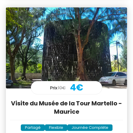
4€
Prix
10€
Visite du Musée de la Tour Martello -
Maurice
Partagé
Flexible
Journée Complète