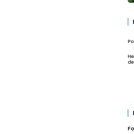
Po
He
de 
Fo