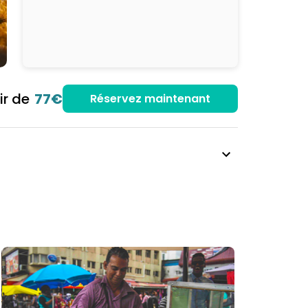
ir de
77€
Réservez maintenant