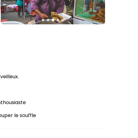
eilleux.
thousiaste
ouper le souffle