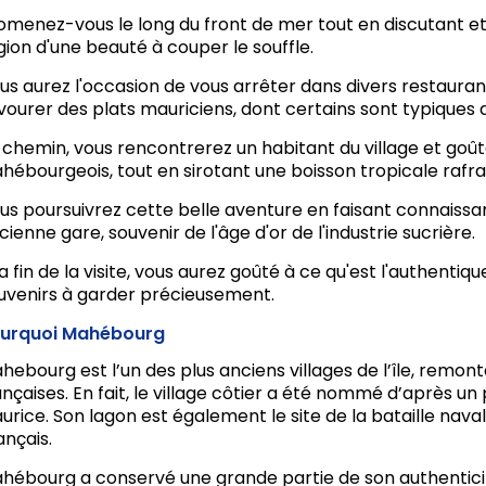
omenez-vous le long du front de mer tout en discutant et
gion d'une beauté à couper le souffle.
us aurez l'occasion de vous arrêter dans divers restauran
vourer des plats mauriciens, dont certains sont typiques
 chemin, vous rencontrerez un habitant du village et goût
hébourgeois, tout en sirotant une boisson tropicale rafra
us poursuivrez cette belle aventure en faisant connaissa
cienne gare, souvenir de l'âge d'or de l'industrie sucrière.
la fin de la visite, vous aurez goûté à ce qu'est l'authent
uvenirs à garder précieusement.
urquoi Mahébourg
hebourg est l’un des plus anciens villages de l’île, remo
ançaises. En fait, le village côtier a été nommé d’après un
urice. Son lagon est également le site de la bataille naval
ançais.
hébourg a conservé une grande partie de son authenticit