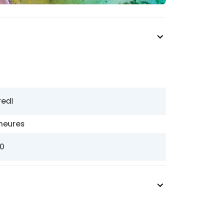
redi
 heures
30