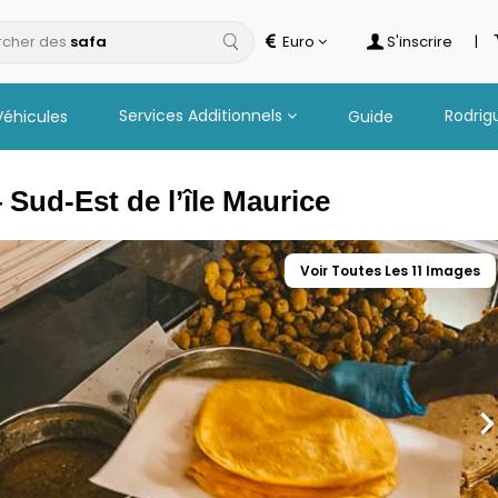
cher des
Euro
S'inscrire
|
Services Additionnels
Rodrig
Véhicules
Guide
ud-Est de l’île Maurice
Voir Toutes Les 11 Images