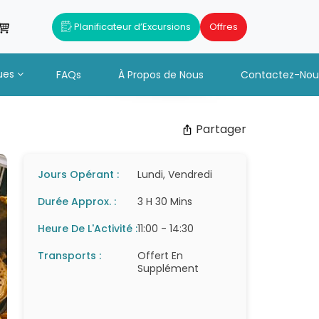
Planificateur d’Excursions
Offres
ues
FAQs
À Propos de Nous
Contactez-Nou
Partager
Jours Opérant :
Lundi, Vendredi
Durée Approx. :
3 H 30 Mins
Heure De L'Activité :
11:00 - 14:30
Transports :
Offert En
Supplément