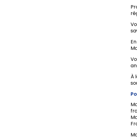
Pr
ré
Vo
sa
En
Ma
Vo
an
À 
so
Po
Ma
fr
Ma
Fr
Ma