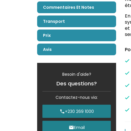
ét
Commentaires Et Notes
E
Transport
sy
et
se
Prix
Po
Avis
Besoin d'aide?
Des questions?
Contactez-nous via:
+230 269 1000
Email