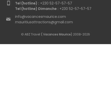
Tel (hotline) :
+230 52-57-57-57
Tel (hotline) Dimanche :
+230 52-57-57-57
info@vacancesmaurice.com
mauritiusattractions@gmail.com
© ABZ Travel
( Vacances Maurice)
2008-2026