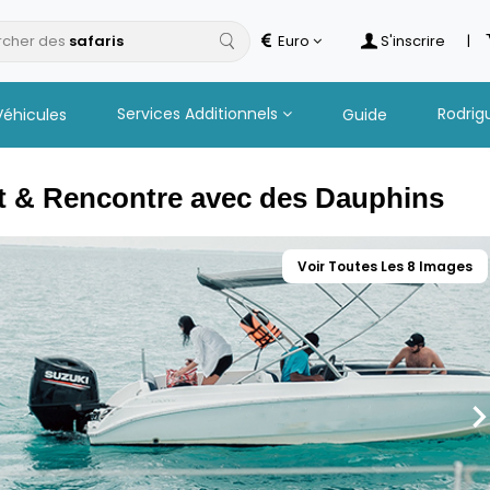
cher des
Euro
S'inscrire
|
Services Additionnels
Rodrig
Véhicules
Guide
at & Rencontre avec des Dauphins
Voir Toutes Les 8 Images