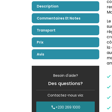
co
Description
re
Ma
Commentaires Et Notes
Le
su
Transport
ré
cr
cô
Prix
la
au
Avis
ma
am
Besoin d'aide?
Des questions?
Contactez-nous via:
+230 269 1000