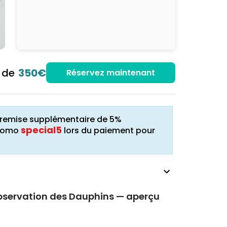
r de
350€
Réservez maintenant
ne remise supplémentaire de 5%
special5
promo
lors du paiement pour
Observation des Dauphins — aperçu