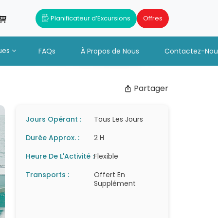
Planificateur d’Excursions
Offres
ues
FAQs
À Propos de Nous
Contactez-Nou
Partager
Jours Opérant :
Tous Les Jours
Durée Approx. :
2 H
Heure De L'Activité :
Flexible
Transports :
Offert En
Supplément