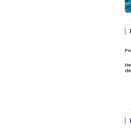
Po
He
de 