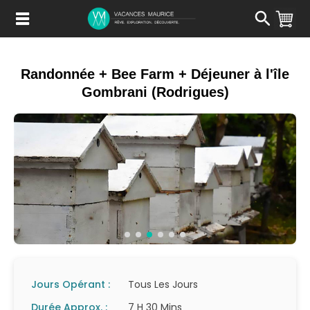
Passer
au
Contenu
Randonnée + Bee Farm + Déjeuner à l'île
Gombrani (Rodrigues)
Jours Opérant :
Tous Les Jours
Durée Approx. :
7 H 30 Mins