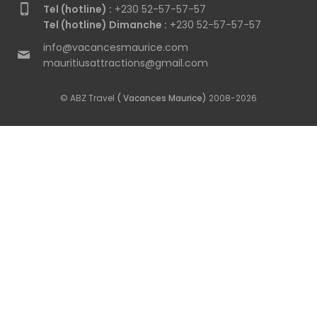
Tel (hotline) :
+230 52-57-57-57
Tel (hotline) Dimanche :
+230 52-57-57-57
info@vacancesmaurice.com
mauritiusattractions@gmail.com
© ABZ Travel
( Vacances Maurice)
2008-2026