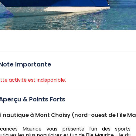
Note Importante
tte activité est indisponible.
Aperçu & Points Forts
i nautique à Mont Choisy (nord-ouest de l'île M
cances Maurice vous présente l'un des sports
utiques les plus populaires et fun de l'île Maurice - le ski