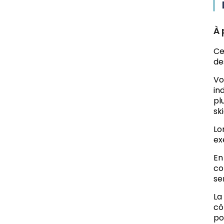
À 
Ce
de
Vo
in
pl
sk
Lo
ex
En
co
se
La
cô
po