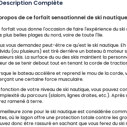
Description Complète
propos de ce forfait sensationnel de ski nautique 
 forfait vous donne l'occasion de faire l'expérience du sk
s plus belles plages du nord, voire de toute l'île.
us vous demandez peut-être ce qu'est le ski nautique. Eh bi
dividu (ou plusieurs) est tiré derrière un bateau à moteur
usieurs skis. La surface du ou des skis maintient la personn
ieur de se tenir debout tout en tenant la corde de tractio
rsque le bateau accélère et reprend le mou de la corde, vo
erçant une certaine force musculaire.
 fonction de votre niveau de ski nautique, vous pouvez c
mplexité du parcours (slalom, lignes droites, etc.). Après a
rez ramené à terre.
 meilleure zone pour le ski nautique est considérée comme 
tes, où le lagon offre une protection totale contre les g
uvez donc être rassuré en sachant que vous ferez du ski