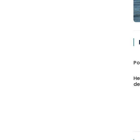
Po
He
de 