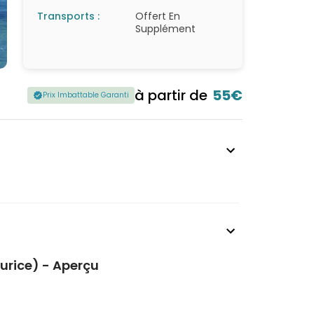
Transports :
Offert En
Supplément
à partir de
55€
Prix Imbattable Garanti
aurice) - Aperçu