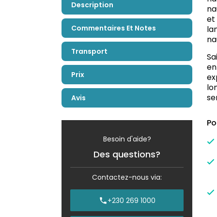
Description
na
et
Commentaires Et Notes
la
na
Transport
Sa
en
Prix
ex
lo
se
Avis
Po
Besoin d'aide?
Des questions?
Contactez-nous via:
+230 269 1000