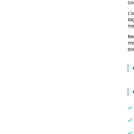
co
L'
la
na
Re
ma
so