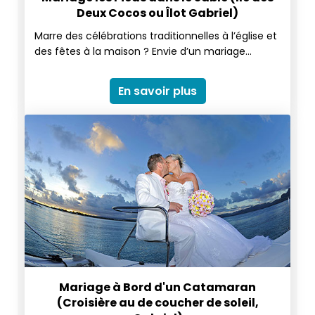
Deux Cocos ou Îlot Gabriel)
Marre des célébrations traditionnelles à l’église et
des fêtes à la maison ? Envie d’un mariage
original et dans un cadre atypique ? Alors,
n’hésitez pas à le célébrer sur une jolie plage et
En savoir plus
sous le doux soleil de l’île Maurice : Sur l’ilot Gabriel
avec une belle plage au sable fin où l’eau est
cristalline et d’un turquoise magnifique, ou sur l’île
des Deux Cocos au cœur du parc marin de Blue
Bay. Offrez-vous cette parenthèse à l’écart du
monde qui court, dans un décor enchanteur. Une
île unique pour vous et vos invités, les pieds dans
l’eau, les vêtements légers et virevoltants au gré
de la brise chaude et tendre.
Mariage à Bord d'un Catamaran
(Croisière au de coucher de soleil,