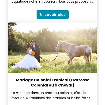
aquatique riche en couleur. Nous vous proposons
de vous marier sous l’eau avec pour témoins les
magnifiques espèces de poissons que
En savoir plus
composent L’Océan Indien. Une occasion
originale d'échanger ses consentements sous
l'eau, moment que pourra rendre éternel un
plongeur cameraman. Quoi de plus romantique
que de se retrouver en amoureux au fond de
l'océan…
Mariage Colonial Tropical (Carrosse
Colonial ou à Cheval)
Le mariage dans un château colonial, c'est le
retour aux traditions des grandes et belles fêtes.
Cocktail dans le parc, dîner dans les salons, soirée