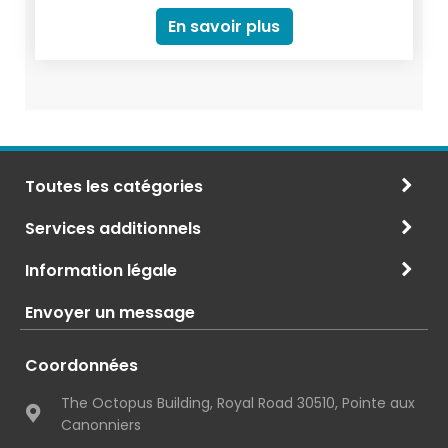
dansante sous la varangue... Faites que le jour de
En savoir plus
votre mariage soit inoubliable et le plus beau jour
de votre vie. Tout est mis en œuvre afin que
cette célébration soit inoubliable.
Toutes les catégories
Services additionnels
Information légale
Envoyer un message
Coordonnées
The Octopus Building, Royal Road 30510, Pointe aux
Canonniers