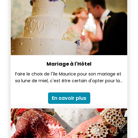
Mariage à l'Hôtel
Faire le choix de l'île Maurice pour son mariage et
sa lune de miel, c'est être certain d'opter pour la
plus romantique des destinations : la plupart des
hôtels recommandés pour votre lune de miel
En savoir plus
offriront aux jeunes mariés des cadeaux ou des
petites attentions comme un accueil VIP, un
cocktail apéritif, une corbeille de fruits et des
chambres spéciales honeymooners : intimes,
romantiques, raffinées et conçues pour vous
offrir un séjour inoubliable... Le tout dans un cadre