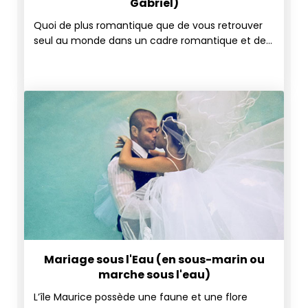
Gabriel)
Quoi de plus romantique que de vous retrouver
seul au monde dans un cadre romantique et de
vivre des moments privilégiés en toute intimité…
Echanger vos vœux, main dans la main, à bord
d'un somptueux catamaran au milieu du lagon
cristallin mauricien, alors qu’un coucher de soleil
scintille sur cette journée très spéciale…
Venez savourer ces instants uniques à bord d'un
magnifique catamaran et offrez-vous un
mariage grandiose - partez en croisière avec vos
convives et portez un toast à ce magnifique
évènement en admirant le coucher de soleil.
Mariage sous l'Eau (en sous-marin ou
marche sous l'eau)
L’île Maurice possède une faune et une flore