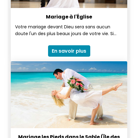
Mariage à l'Église
Votre mariage devant Dieu sera sans aucun
doute l'un des plus beaux jours de votre vie. Si
vous rêvez d'un mariage à l'église, pourquoi ne
pas le célébrer sur l'île Maurice ? Avec une
En savoir plus
sélection de quelques-unes des plus belles
églises de l'île, vacancesmaurice.com vous
aidera tout au long, pour faire de votre mariage
de rêve une réalité.
Mariage les Pieds dans le Sable (Île des