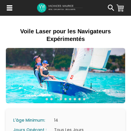
Passer
au
Contenu
Voile Laser pour les Navigateurs
Expérimentés
L'âge Minimum:
14
Jours Opérant :
Tous Les Jours