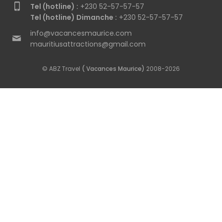
Tel (hotline) :
+230 52-57-57-57
Tel (hotline) Dimanche :
+230 52-57-57-57
info@vacancesmaurice.com
mauritiusattractions@gmail.com
© ABZ Travel
( Vacances Maurice)
2008-2026