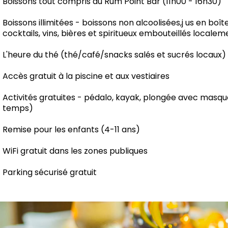
Boissons tout compris au Rum Point Bar (11h00 - 16h30)
Boissons illimitées - boissons non alcoolisées,j us en boî
cocktails, vins, bières et spiritueux embouteillés localem
L'heure du thé (thé/café/snacks salés et sucrés locaux) e
Accès gratuit à la piscine et aux vestiaires
Activités gratuites - pédalo, kayak, plongée avec masqu
temps)
Remise pour les enfants (4-11 ans)
WiFi gratuit dans les zones publiques
Parking sécurisé gratuit