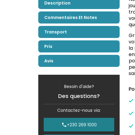
Description
jo
tr
Commentaires Et Notes
vo
qu
Transport
Gr
vo
Prix
la
en
po
Avis
pe
sa
Besoin d'aide?
Po
Des questions?
Contactez-nous via:
+230 269 1000