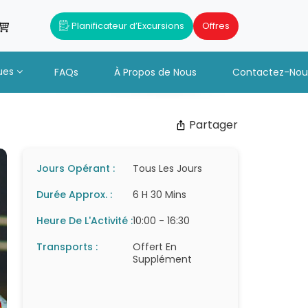
Planificateur d’Excursions
Offres
ues
FAQs
À Propos de Nous
Contactez-Nou
Partager
Jours Opérant :
Tous Les Jours
Durée Approx. :
6 H 30 Mins
Heure De L'Activité :
10:00 - 16:30
Transports :
Offert En
Supplément