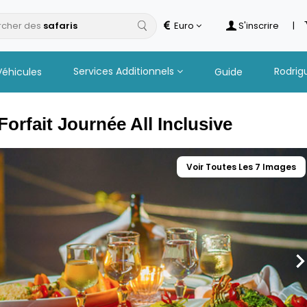
cher des
Euro
S'inscrire
|
Services Additionnels
Rodrig
Véhicules
Guide
Forfait Journée All Inclusive
Voir Toutes Les 7 Images