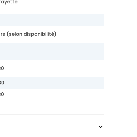
fayette
rs (selon disponibilité)
30
30
30