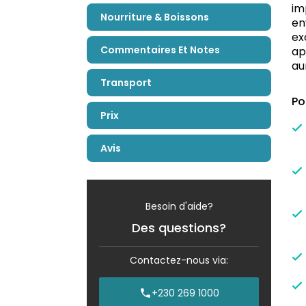
im
Nourriture & Boissons
en
ex
Commentaires Et Notes
ap
au
Transport
Po
Prix
Avis
Besoin d'aide?
Des questions?
Contactez-nous via:
+230 269 1000