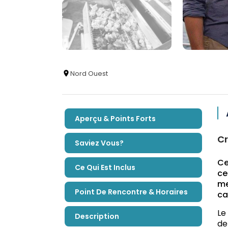
Nord Ouest
Aperçu & Points Forts
Cr
Saviez Vous?
Ce
Ce Qui Est Inclus
ce
me
Point De Rencontre & Horaires
ca
Le
Description
de