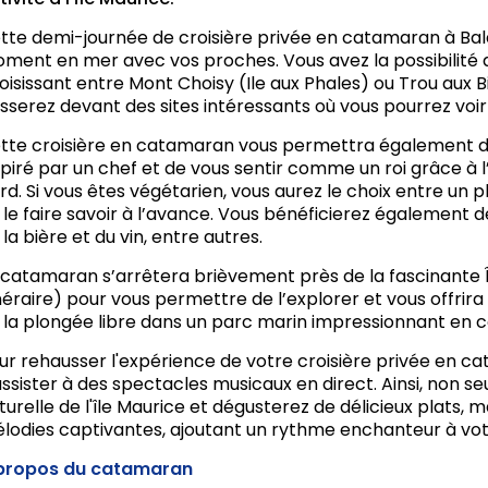
tte demi-journée de croisière privée en catamaran à Bal
ment en mer avec vos proches. Vous avez la possibilité de
oisissant entre Mont Choisy (Ile aux Phales) ou Trou aux B
sserez devant des sites intéressants où vous pourrez voir 
tte croisière en catamaran vous permettra également d
spiré par un chef et de vous sentir comme un roi grâce à 
rd. Si vous êtes végétarien, vous aurez le choix entre un p
 le faire savoir à l’avance. Vous bénéficierez également d
 la bière et du vin, entre autres.
 catamaran s’arrêtera brièvement près de la fascinante Île
inéraire) pour vous permettre de l’explorer et vous offri
 la plongée libre dans un parc marin impressionnant en c
ur rehausser l'expérience de votre croisière privée en ca
assister à des spectacles musicaux en direct. Ainsi, non s
turelle de l'île Maurice et dégusterez de délicieux plats, 
lodies captivantes, ajoutant un rythme enchanteur à votr
propos du catamaran