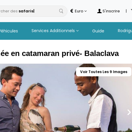
cher des
Euro
S'inscrire
|
Services Additionnels
Rodrig
Véhicules
Guide
née en catamaran privé- Balaclava
Voir Toutes Les 9 Images