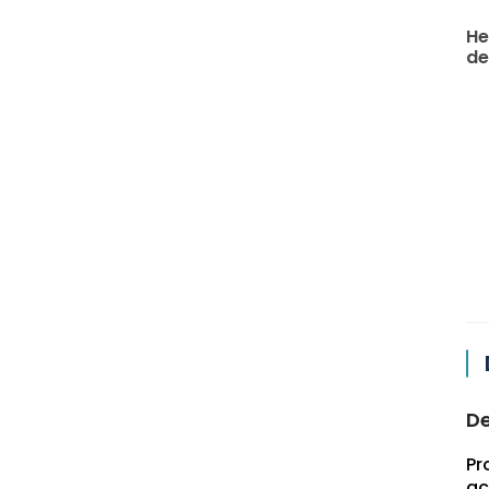
He
de 
De
Pr
ac