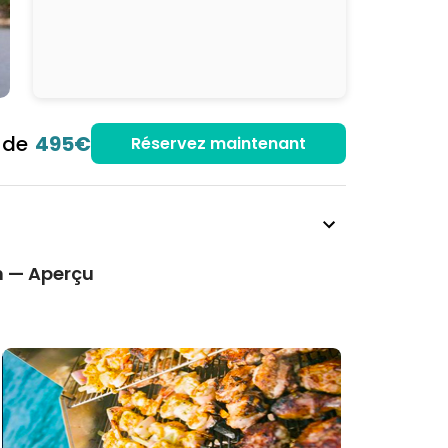
r de
495€
Réservez maintenant
n — Aperçu