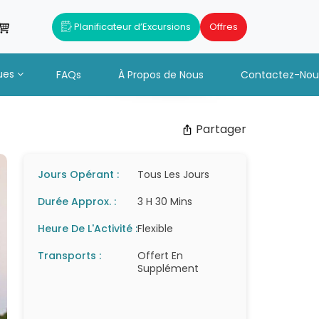
Planificateur d’Excursions
Offres
ues
FAQs
À Propos de Nous
Contactez-Nou
Partager
Jours Opérant :
Tous Les Jours
Durée Approx. :
3 H 30 Mins
Heure De L'Activité :
Flexible
Transports :
Offert En
Supplément