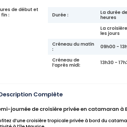
ures de début et
La durée de
fin :
Durée :
heures
La croisièr
les jours
Créneau du matin
09h00 - 13
:
Créneau de
13h30 - 17h
l’après midi:
Description Complète
mi-journée de croisière privée en catamaran à
ofitez d’une croisière tropicale privée à bord du catam
tivité à l’île Maurice.