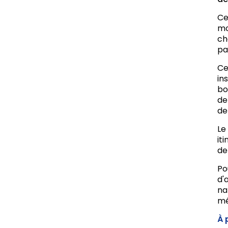
Ce
mo
ch
pa
Ce
in
bo
de
de
Le
it
de
Po
d'
na
mé
À 