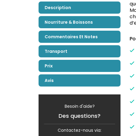
qu
Description
Ma
ch
Nourriture & Boissons
d’
Commentaires Et Notes
Po
Transport
Prix
Avis
Besoin d'aide?
Des questions?
Contactez-nous via: