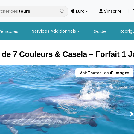
cher des
Euro
S'inscrire
|
Services Additionnels
Rodrig
Véhicules
Guide
de 7 Couleurs & Casela – Forfait 1 J
Voir Toutes Les 41 Images