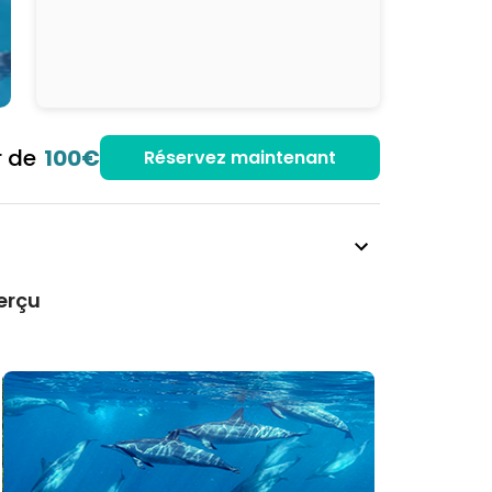
r de
100€
Réservez maintenant
erçu