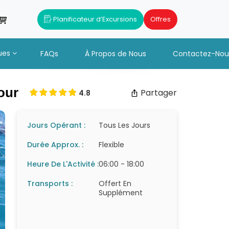
Planificateur d’Excursions
Offres
ues
FAQs
À Propos de Nous
Contactez-Nou
our
Partager
4.8
Jours Opérant :
Tous Les Jours
Durée Approx. :
Flexible
Heure De L'Activité :
06:00 - 18:00
Transports :
Offert En
Supplément