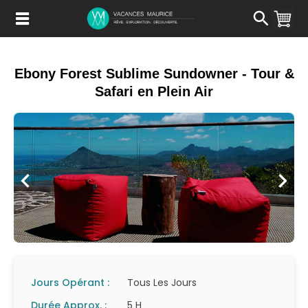
Passer
au
Contenu
Ebony Forest Sublime Sundowner - Tour &
Safari en Plein Air
Jours Opérant :
Tous Les Jours
Durée Approx. :
5 H