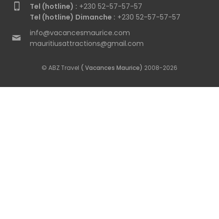
Tel (hotline) :
+230 52-57-57-57
Tel (hotline) Dimanche :
+230 52-57-57-57
info@vacancesmaurice.com
mauritiusattractions@gmail.com
© ABZ Travel
( Vacances Maurice)
2008-2026