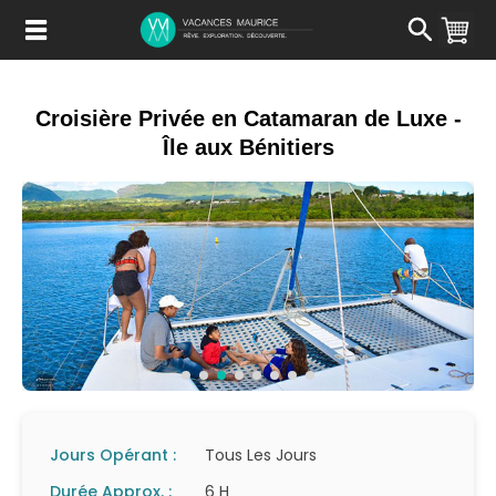
Passer
au
Contenu
Croisière Privée en Catamaran de Luxe -
Île aux Bénitiers
Jours Opérant :
Tous Les Jours
Durée Approx. :
6 H