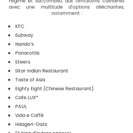
régime et succombez aux tentations culinaires
avec une multitude d'options alléchantes,
notamment :
KFC
Subway
Nando’s
Panarottis
Steers
Sitar Indian Restaurant
Taste of Asia
Eighty Eight (Chinese Restaurant)
Cafe LUX*
PAUL
Vida e Caffé
Häagen-Dazs