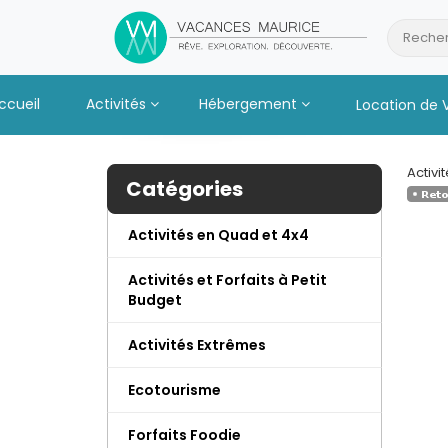
Passer
au
Recher
Contenu
ccueil
Activités
Hébergement
Location de 
Activi
Catégories
Activités en Quad et 4x4
Activités et Forfaits à Petit
Budget
Activités Extrêmes
Ecotourisme
Forfaits Foodie