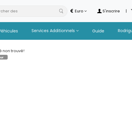
cher des
saf
Euro
S'inscrire
|
Services Additionnels
Rodrig
Véhicules
Guide
té non trouvé!