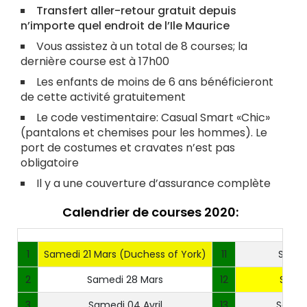
Transfert aller-retour gratuit depuis
n’importe quel endroit de l’Ile Maurice
Vous assistez à un total de 8 courses; la
dernière course est à 17h00
Les enfants de moins de 6 ans bénéficieront
de cette activité gratuitement
Le code vestimentaire: Casual Smart «Chic»
(pantalons et chemises pour les hommes). Le
port de costumes et cravates n’est pas
obligatoire
Il y a une couverture d’assurance complète
Calendrier de courses 2020:
1
Samedi 21 Mars (Duchess of York)
11
Samed
2
Samedi 28 Mars
12
Samed
3
Samedi 04 Avril
13
Samed