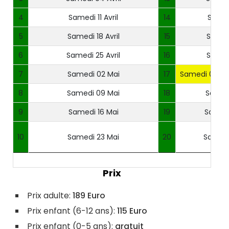
4
Samedi 11 Avril
14
Samed
5
Samedi 18 Avril
15
Samed
6
Samedi 25 Avril
16
Samed
7
Samedi 02 Mai
17
Samedi 05 Jui
8
Samedi 09 Mai
18
Samedi 
9
Samedi 16 Mai
19
Samedi 
10
Samedi 23 Mai
20
Samedi 
Prix
Prix adulte:
189 Euro
Prix enfant (6-12 ans):
115 Euro
Prix enfant (0-5 ans):
gratuit