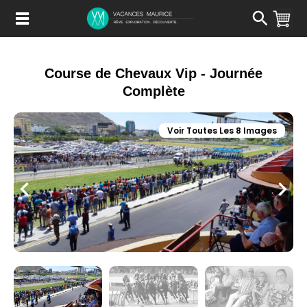
Passer
au
Contenu
Course de Chevaux Vip - Journée
Complète
Voir Toutes Les 8 Images