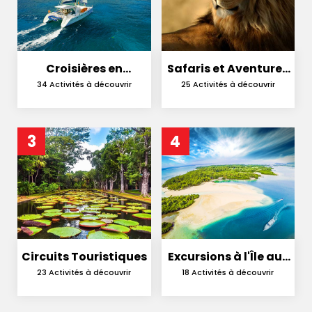
Croisières en
Safaris et Aventures
Catamaran
en Nature
34 Activités à découvrir
25 Activités à découvrir
3
4
Circuits Touristiques
Excursions à l'Île aux
Cerfs
23 Activités à découvrir
18 Activités à découvrir