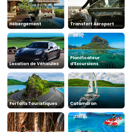
Hébergement
Transfert Aéroport
Planificateur
Location de Véhicules
d’Excursions
Forfaits Touristiques
Catamaran