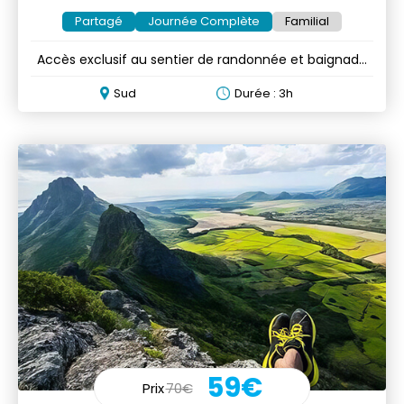
Partagé
Journée Complète
Familial
Accès exclusif au sentier de randonnée et baignade
aux cascades
Sud
Durée : 3h
59€
Prix
70€