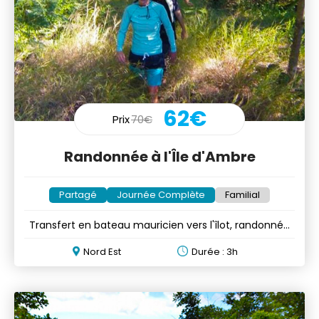
62€
Prix
70€
Randonnée à l'Île d'Ambre
Partagé
Journée Complète
Familial
Transfert en bateau mauricien vers l'îlot, randonnée
et boissons
Nord Est
Durée : 3h