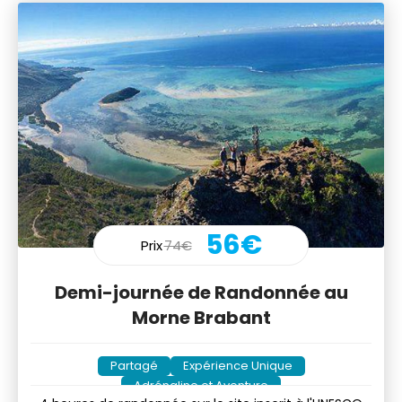
56€
Prix
74€
Demi-journée de Randonnée au
Morne Brabant
Partagé
Expérience Unique
Adrénaline et Aventure