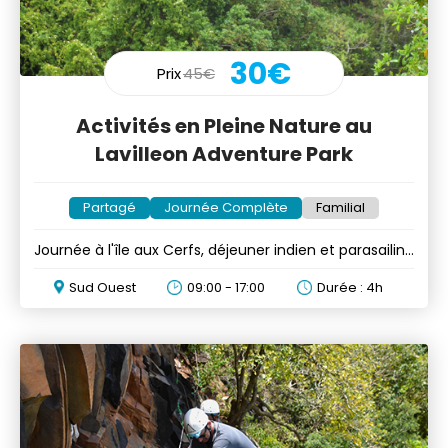
30€
Prix
45€
Activités en Pleine Nature au
Lavilleon Adventure Park
Partagé
Journée Complète
Familial
Journée à l'île aux Cerfs, déjeuner indien et parasailing
en option
Sud Ouest
09:00 - 17:00
Durée : 4h