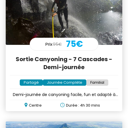
75€
Prix
95€
Sortie Canyoning - 7 Cascades -
Demi-journée
Partagé
Journée Complète
Familial
Demi-journée de canyoning facile, fun et adapté à
tous!
Centre
Durée : 4h 30 mins