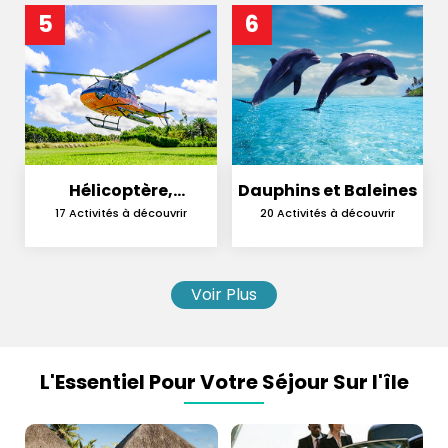
5
6
Hélicoptère,
Dauphins et Baleines
Hydravion et
17 Activités à découvrir
20 Activités à découvrir
Parachutisme
Voir Plus
L'Essentiel Pour Votre Séjour Sur l'île