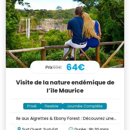
64€
Prix
69€
Visite de la nature endémique de
l’île Maurice
Privé
Flexible
Journée Complète
Ile aux Aigrettes & Ebony Forest : Découvrez une
nature endémique
Sud Ouest, Sud-Est
Durée : 9h 30 mins