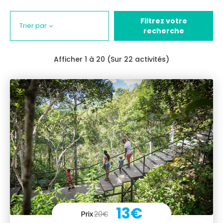
Filtrez votre
Trier par
recherche
Afficher
1
à 20 (Sur 22 activités)
13€
Prix
20€