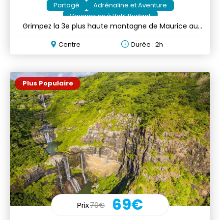
Partagé
Adrénaline et Aventure
Voyageurs à Petit Budget
Grimpez la 3e plus haute montagne de Maurice au
lever ou au coucher du soleil
Centre
Durée : 2h
Plus Populaire
69€
Prix
79€