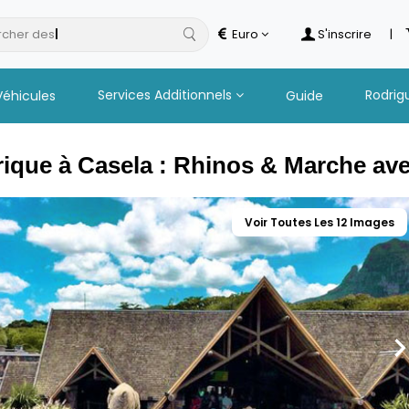
cher des
h
Euro
S'inscrire
|
Services Additionnels
Rodrig
Véhicules
Guide
rique à Casela : Rhinos & Marche av
Voir Toutes Les 12 Images