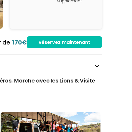
Supplément
r de
170€
Réservez maintenant
éros, Marche avec les Lions & Visite