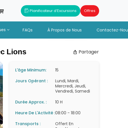
Planificateur d’Excursions
Offres
ues
FAQs
À Propos de Nous
Contactez-Nou
ec Lions
Partager
L'âge Minimum:
15
Jours Opérant :
Lundi, Mardi,
Mercredi, Jeudi,
Vendredi, Samedi
Durée Approx. :
10 H
Heure De L'Activité :
08:00 - 18:00
Transports :
Offert En