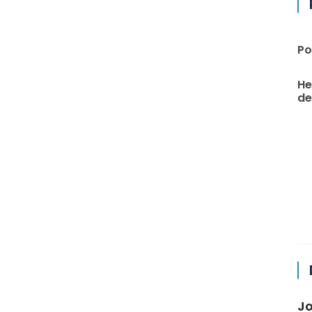
Po
He
de 
Jo