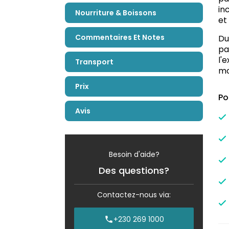
in
Nourriture & Boissons
et
Commentaires Et Notes
Du
pa
l'
Transport
mo
Prix
Po
Avis
Besoin d'aide?
Des questions?
Contactez-nous via:
+230 269 1000