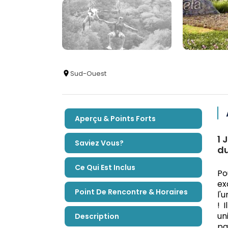
Sud-Ouest
Aperçu & Points Forts
1 
Saviez Vous?
du
Ce Qui Est Inclus
Po
ex
Point De Rencontre & Horaires
l'
! 
un
Description
pa