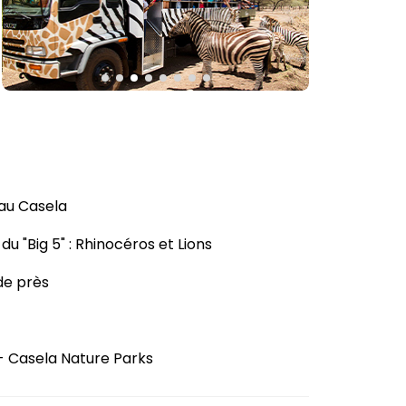
 au Casela
 "Big 5" : Rhinocéros et Lions
de près
e - Casela Nature Parks