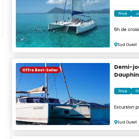
Privé
J
6h de crois
option
Sud Ouest
Demi-jo
Offre Best-Seller
Dauphins
Privé
Fl
Excursion p
Crystal Roc
Sud Ouest