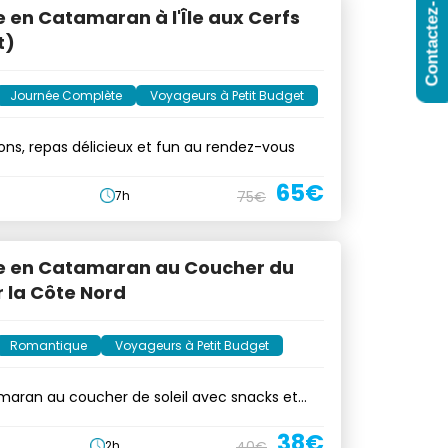
Contactez-Nous
e en Catamaran à l'Île aux Cerfs
t)
Journée Complète
Voyageurs à Petit Budget
ssons, repas délicieux et fun au rendez-vous
65€
7h
75€
re en Catamaran au Coucher du
ur la Côte Nord
Romantique
Voyageurs à Petit Budget
maran au coucher de soleil avec snacks et
38€
2h
40€