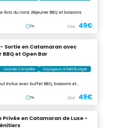
ux îlots du nord, déjeuner BBQ et boissons
49€
7h
59€
e - Sortie en Catamaran avec
r BBQ et Open Bar
Journée Complète
Voyageurs à Petit Budget
out Inclus avec buffet BBQ, boissons et
49€
7h
65€
e Privée en Catamaran de Luxe -
énitiers