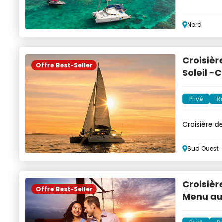
musique
Nord
Croisièr
Offre Best-Seller
Soleil -
Privé
R
Croisière d
privé
Sud Ouest
Croisièr
Offre Best-Seller
Menu au