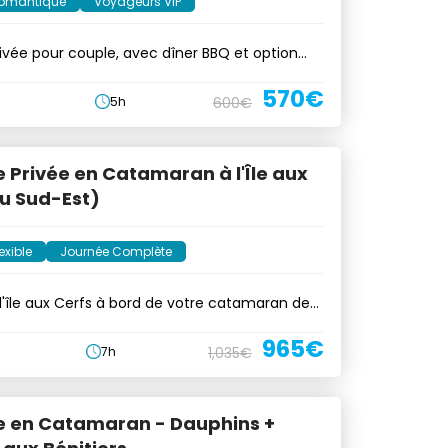
omantique
Voyageurs VIP
rivée pour couple, avec dîner BBQ et option
570€
5h
600€
e Privée en Catamaran à l'Île aux
u Sud-Est)
exible
Journée Complète
'île aux Cerfs à bord de votre catamaran de
965€
7h
1,035€
re en Catamaran - Dauphins +