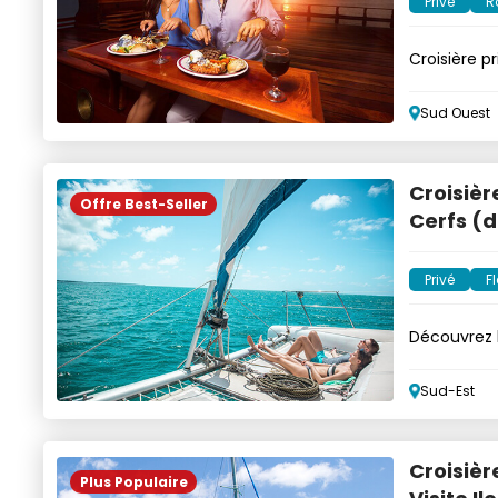
Privé
R
Croisière p
langouste
Sud Ouest
Croisièr
Offre Best-Seller
Cerfs (d
Privé
Fl
Découvrez l
luxe privé
Sud-Est
Croisiè
Plus Populaire