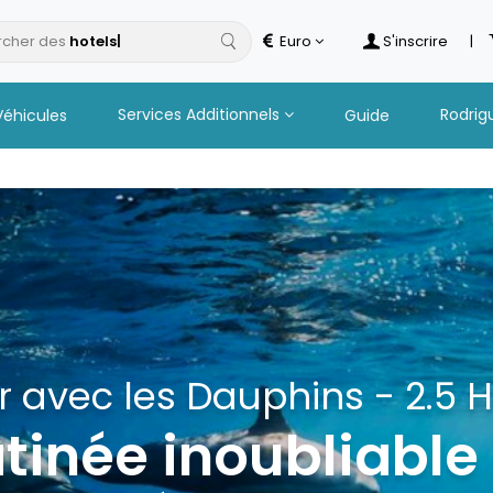
cher des
Euro
S'inscrire
|
Services Additionnels
Rodrig
Véhicules
Guide
 Catamaran à Îlot Gabriel 
Boissons
s excursions en 