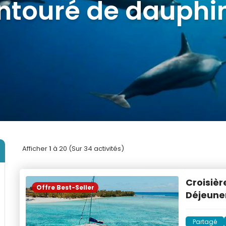
lus populaires à M
Afficher
1
à 20 (Sur 34 activités)
Croisièr
Offre Best-Seller
Déjeuner
Partagé