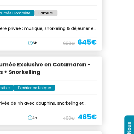
ournée Complète
Familial
ière privée : musique, snorkeling & déjeuner en
645€
6h
680€
urnée Exclusive en Catamaran -
 + Snorkelling
exible
Expérience Unique
rivée de 4h avec dauphins, snorkeling et
k
465€
4h
480€