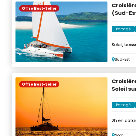
Croisièr
Offre Best-Seller
(Sud-Es
Partagé
Soleil, boi
Sud-Est
Croisiè
Offre Best-Seller
Soleil s
Partagé
2h en cata
boissons
Nord