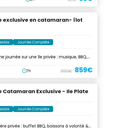
e exclusive en catamaran- îlot
exible
Journée Complète
ne journée sur une île privée : musique, BBQ,
859€
7h
890€
e Catamaran Exclusive - Ile Plate
exible
Journée Complète
ière privée : buffet BBQ, boissons à volonté &