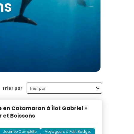
aurice
Trier par
Trier par
e en Catamaran à Îlot Gabriel +
 et Boissons
Journée Complète
Voyageurs à Petit Budget