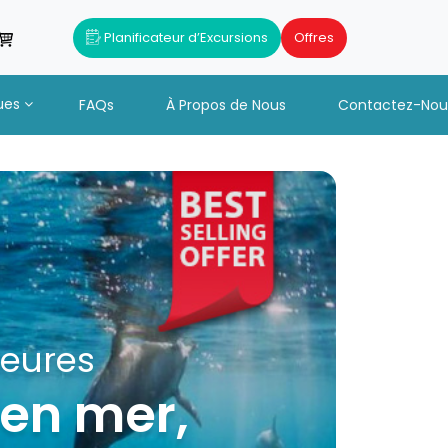
Planificateur d’Excursions
Offres
ues
FAQs
À Propos de Nous
Contactez-Nou
+ Déjeuner et
catamaran