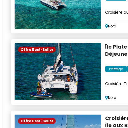
Croisière a
Nord
Île Plat
Offre Best-Seller
Déjeune
Partagé
Croisière T
musique
Nord
Croisièr
Offre Best-Seller
Île aux B