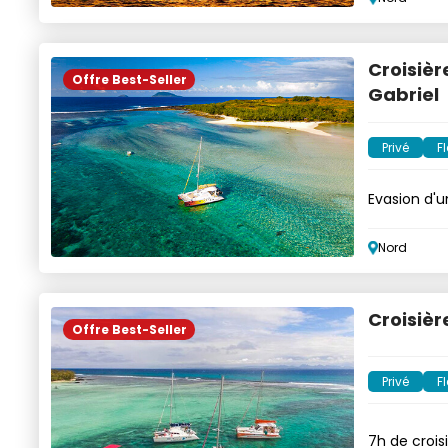
Croisièr
Offre Best-Seller
Gabriel
Privé
Fl
Evasion d'u
open bar
Nord
Croisièr
Offre Best-Seller
Privé
Fl
7h de crois