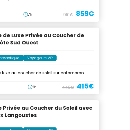
859€
7h
910€
e de Luxe Privée au Coucher de
Côte Sud Ouest
omantique
Voyageurs VIP
e luxe au coucher de soleil sur catamaran
415€
2h
440€
e Privée au Coucher du Soleil avec
x Langoustes