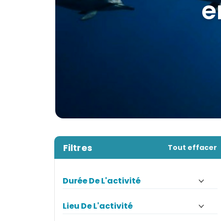
les p
Filtres
Tout effacer
Durée De L'activité
Lieu De L'activité