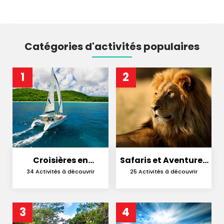
Catégories d'activités populaires
1
2
Croisières en
Safaris et Aventures
Catamaran
en Nature
34 Activités à découvrir
25 Activités à découvrir
3
4