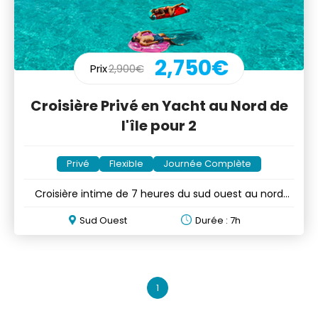
2,750€
Prix
2,900€
Croisière Privé en Yacht au Nord de
l'île pour 2
Privé
Flexible
Journée Complète
Croisière intime de 7 heures du sud ouest au nord
avec déjeuner
Sud Ouest
Durée : 7h
1