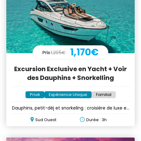
1,170€
Prix
1,205€
Excursion Exclusive en Yacht + Voir
des Dauphins + Snorkelling
Privé
Expérience Unique
Familial
Dauphins, petit-déj et snorkeling : croisière de luxe en
yacht
Sud Ouest
Durée : 3h